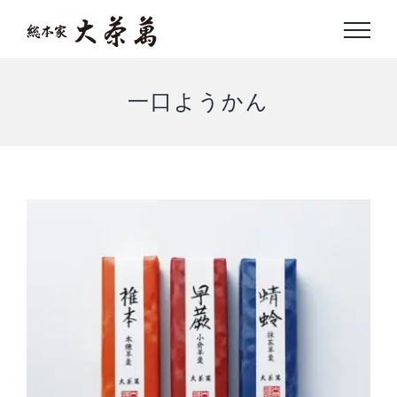
Skip
to
content
一口ようかん