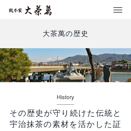
Skip
to
content
大茶萬の歴史
History
その歴史が守り続けた伝統と
宇治抹茶の素材を活かした証